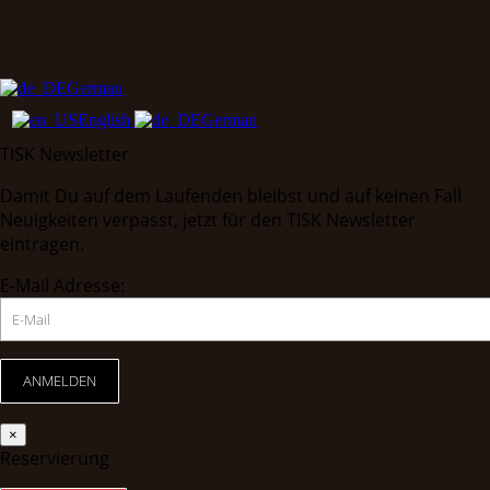
German
English
German
TISK Newsletter
Damit Du auf dem Laufenden bleibst und auf keinen Fall
Neuigkeiten verpasst, jetzt für den TISK Newsletter
eintragen.
E-Mail Adresse:
×
Reservierung