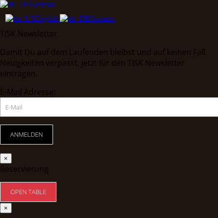
German
English
German
TISK Newsletter
Damit Du auf dem Laufenden bleibst und auf keinen Fall
Neuigkeiten verpasst, jetzt für den TISK Newsletter
eintragen.
E-Mail Adresse:
×
Reservierung
×